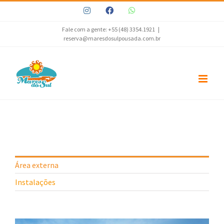
Ir
Instagram
Facebook
WhatsApp
para
o
Fale com a gente: +55 (48) 3354.1921
|
reserva@maresdosulpousada.com.br
conteúdo
Área externa
Instalações