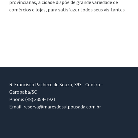
províncianas, a cidade dispõe de grande variedade de
comércios e lojas, para satisfazer todos seus visitantes.
R. Francisco Pacheco de Souza, 393 - Centro -
Garopaba/SC
Phone:
(48) 3354-1921
Email:
reserva@maresdosulpousada.com.br