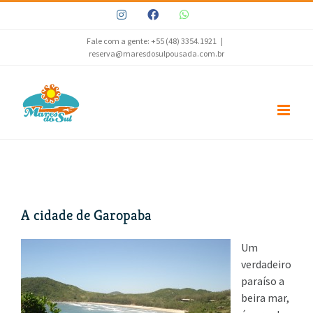
Ir
Instagram
Facebook
WhatsApp
para
o
Fale com a gente: +55 (48) 3354.1921
|
reserva@maresdosulpousada.com.br
conteúdo
A cidade de Garopaba
Um
verdadeiro
paraíso a
beira mar,