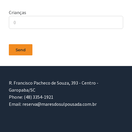
Crianças
R. Francisco Pacheco de Souza, 393 - Centro -
Garopaba/SC
Phone:
(48) 3354-1921
Email:
reserva@maresdosulpousada.com.br