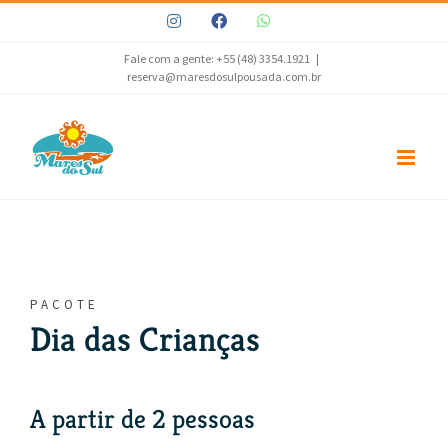
Ir
Instagram
Facebook
WhatsApp
para
o
Fale com a gente: +55 (48) 3354.1921
|
reserva@maresdosulpousada.com.br
conteúdo
PACOTE
Dia das Crianças
A partir de 2 pessoas