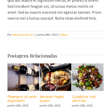
quis dui. Mauris et dignissim metus, et pharetra lorem.
Sed tincidunt feugiat est, id cursus metus mollis sit
amet. Sed eu mauris euismod nisi egestas laoreet. Proin
viverra nisl a luctus suscipit. Nulla vitae eleifend felis.
Por
Sebastian Eliceiri
|
junho 29th, 2015
|
News
Postagens Relacionadas
Praesent ut sem
Aenean ieget
Curabitur nisi
Nul
dignissim
quam
ultricies
mas
junho 15th, 2015
junho 15th, 2015
junho 15th, 2015
junho