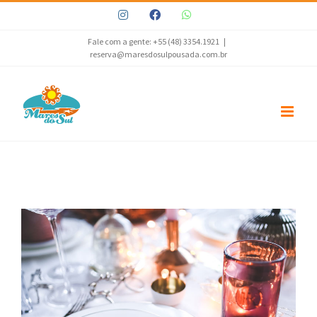
Ir
Instagram
Facebook
WhatsApp
para
o
Fale com a gente: +55 (48) 3354.1921
|
reserva@maresdosulpousada.com.br
conteúdo
View
Larger
Image