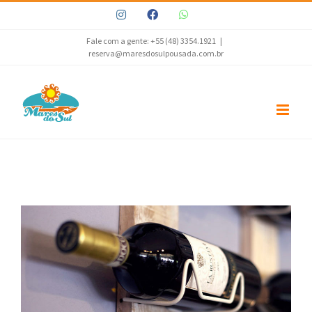
Ir
Instagram
Facebook
WhatsApp
para
o
Fale com a gente: +55 (48) 3354.1921
|
reserva@maresdosulpousada.com.br
conteúdo
View
Larger
Image