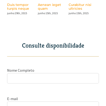
Duis tempor
Aenean ieget
Curabitur nisi
Nul
turpis neque
quam
ultricies
mas
junho 29th, 2015
junho 15th, 2015
junho 15th, 2015
junho
Consulte disponibilidade
Nome Completo
E-mail