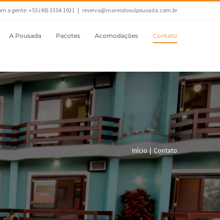
om a gente: +55 (48) 3354.1921
|
reserva@maresdosulpousada.com.br
A Pousada
Pacotes
Acomodações
Contato
Início
|
Contato