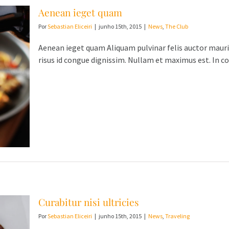
Aenean ieget quam
Por
Sebastian Eliceiri
|
junho 15th, 2015
|
News
,
The Club
Aenean ieget quam Aliquam pulvinar felis auctor mauri
risus id congue dignissim. Nullam et maximus est. In c
Curabitur nisi ultricies
Por
Sebastian Eliceiri
|
junho 15th, 2015
|
News
,
Traveling