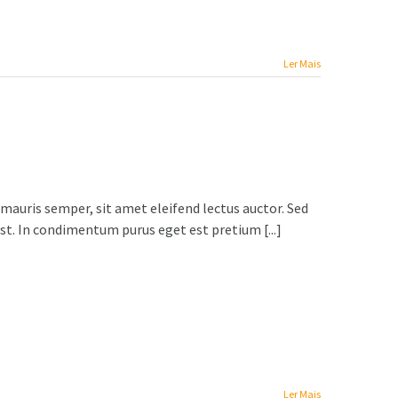
Ler Mais
 mauris semper, sit amet eleifend lectus auctor. Sed
t. In condimentum purus eget est pretium [...]
Ler Mais