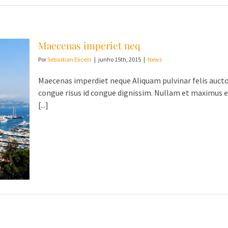
Maecenas imperiet neq
Por
Sebastian Eliceiri
|
junho 15th, 2015
|
News
Maecenas imperdiet neque Aliquam pulvinar felis auctor
congue risus id congue dignissim. Nullam et maximus 
[...]