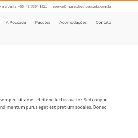
om a gente: +55 (48) 3354.1921
|
reserva@maresdosulpousada.com.br
A Pousada
Pacotes
Acomodações
Contato
 semper, sit amet eleifend lectus auctor. Sed congue
 condimentum purus eget est pretium sodales. Donec