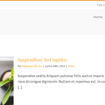
Fale c
Home
Suspendisse Sed Sagittis
Por
Sebastian Eliceiri
|
junho 30th, 2015
|
News
Suspendise sedtis Aliquam pulvinar felis auctor mauris
risus id congue dignissim. Nullam et maximus est. In
[...]